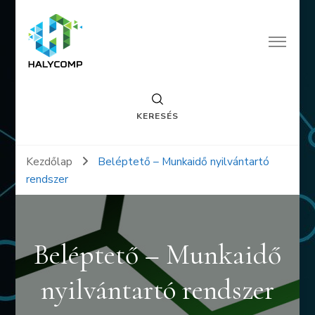
halycomp.hu
A megoldás mi vagyunk
KERESÉS
Kezdőlap
Beléptető – Munkaidő nyilvántartó
rendszer
Beléptető – Munkaidő
nyilvántartó rendszer