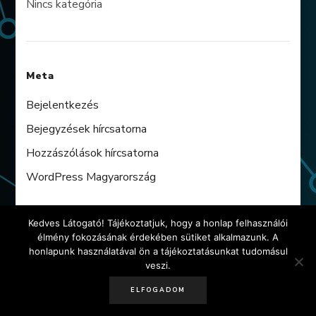
Nincs kategória
Meta
Bejelentkezés
Bejegyzések hírcsatorna
Hozzászólások hírcsatorna
WordPress Magyarország
Kedves Látogató! Tájékoztatjuk, hogy a honlap felhasználói
élmény fokozásának érdekében sütiket alkalmazunk. A
honlapunk használatával ön a tájékoztatásunkat tudomásul
© Copyright 2026
halycomp.hu
. Minden jog
veszi.
fenntartva.
Blossom Shop | Fejlesztette
Blossom
Themes
.Készítette:
WordPress
ELFOGADOM