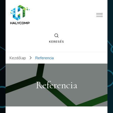
halycomp.hu
A megoldás mi vagyunk
KERESÉS
Kezdőlap
Referencia
Referencia