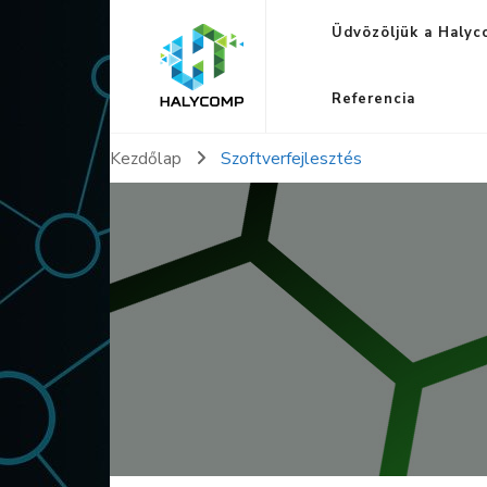
Üdvözöljük a Halyc
halycomp.hu
A megoldás mi vagyunk
Referencia
Kezdőlap
Szoftverfejlesztés