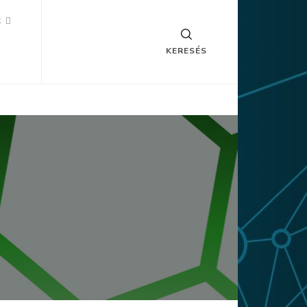
k
KERESÉS