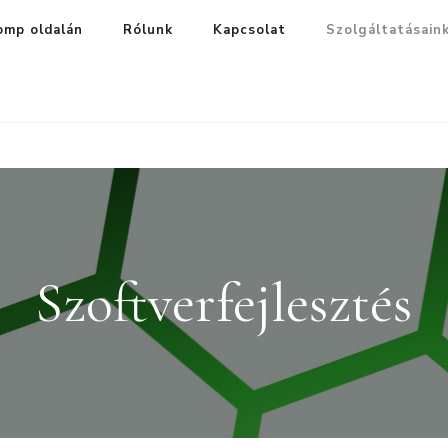
omp oldalán
Rólunk
Kapcsolat
Szolgáltatásain
Szoftverfejlesztés